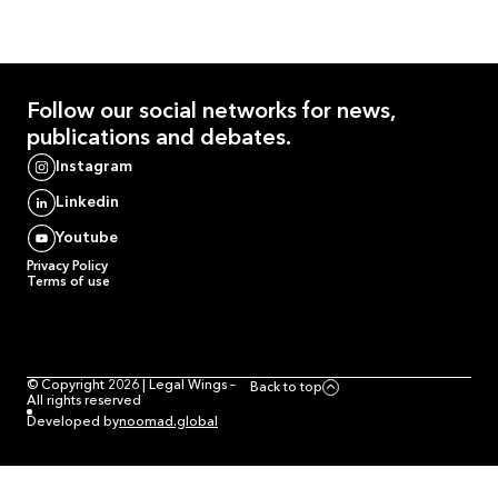
Follow our
social networks
for news,
publications and debates.
Instagram
Linkedin
Youtube
Privacy Policy
Terms of use
© Copyright 2026 | Legal Wings –
Back to top
All rights reserved
Developed by
noomad.global