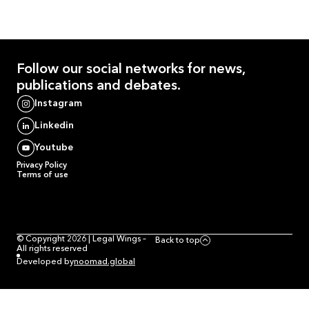
Follow our
social networks
for news,
publications and debates.
Instagram
Linkedin
Youtube
Privacy Policy
Terms of use
© Copyright 2026 | Legal Wings –
Back to top
All rights reserved
Developed by
noomad.global